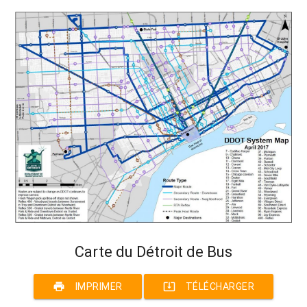
Carte du Détroit de Bus
print
system_update_alt
IMPRIMER
TÉLÉCHARGER