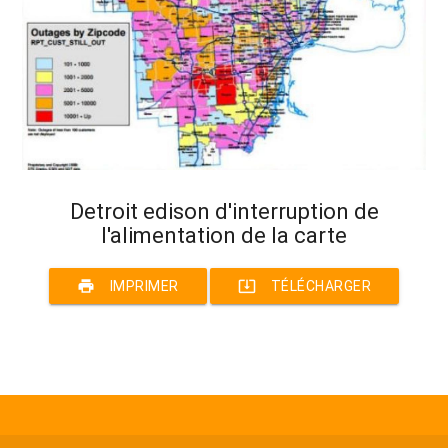
Detroit edison d'interruption de
l'alimentation de la carte
print
system_update_alt
IMPRIMER
TÉLÉCHARGER