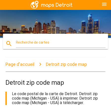
menu
search
Recherche de cartes
Page d'accueil
Detroit zip code map
Detroit zip code map
Le code postal de la carte de Detroit. Detroit zip
code map (Michigan - USA) à imprimer. Detroit zip
code map (Michigan - USA) à télécharger.